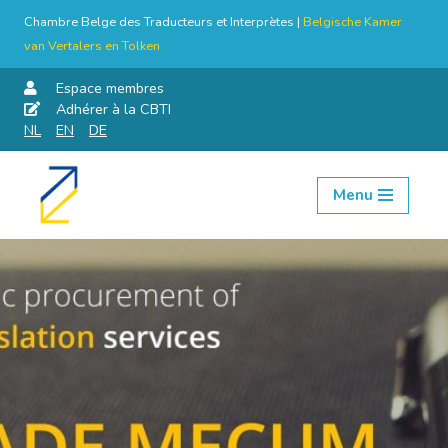
Chambre Belge des Traducteurs et Interprètes |
Belgische Kamer
van Vertalers en Tolken
Espace membres
Adhérer à la CBTI
NL
EN
DE
Menu
Aller
au
contenu