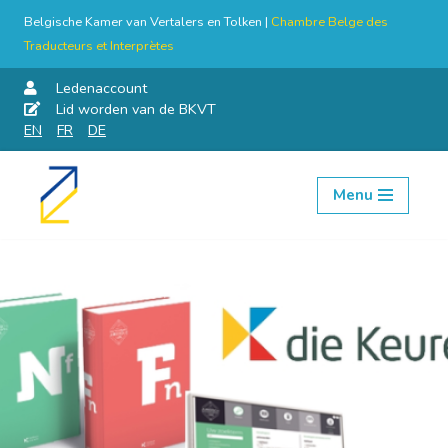
Belgische Kamer van Vertalers en Tolken |
Chambre Belge des
Traducteurs et Interprètes
Ledenaccount
Lid worden van de BKVT
EN
FR
DE
Menu
Skip
to
content