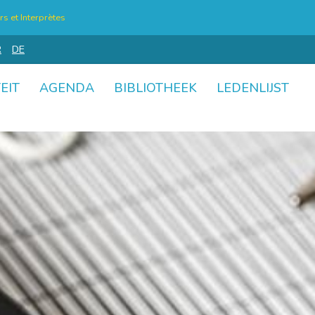
s et Interprètes
R
DE
EIT
AGENDA
BIBLIOTHEEK
LEDENLIJST