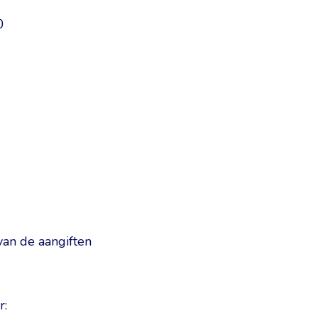
0
van de aangiften
r: