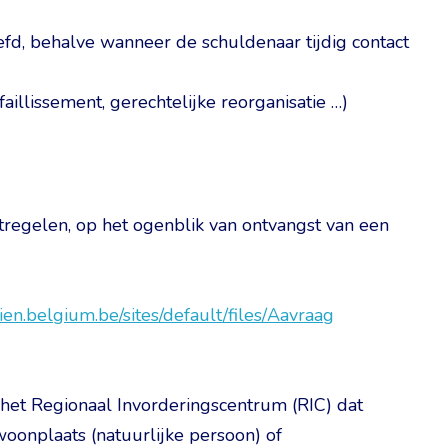
efd, behalve wanneer de schuldenaar tijdig contact
faillissement, gerechtelijke reorganisatie …)
tregelen, op het ogenblik van ontvangst van een
cien.belgium.be/sites/default/files/Aavraag
het Regionaal Invorderingscentrum (RIC) dat
oonplaats (natuurlijke persoon) of