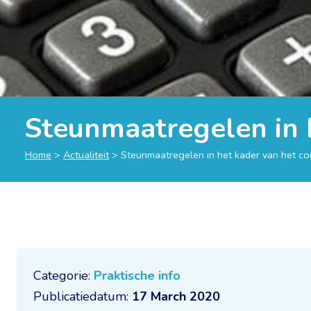
Steunmaatregelen in 
Home
>
Actualiteit
>
Steunmaatregelen in het kader van het c
Categorie:
Praktische info
Publicatiedatum:
17 March 2020