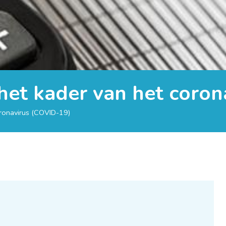
het kader van het coron
oronavirus (COVID-19)