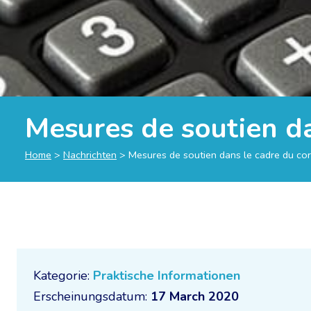
Mesures de soutien d
Home
>
Nachrichten
>
Mesures de soutien dans le cadre du co
Kategorie:
Praktische Informationen
Erscheinungsdatum:
17 March 2020