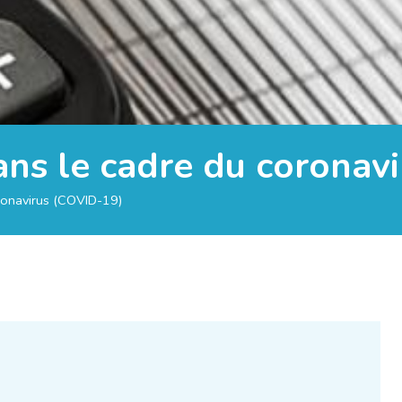
ans le cadre du coronav
ronavirus (COVID-19)