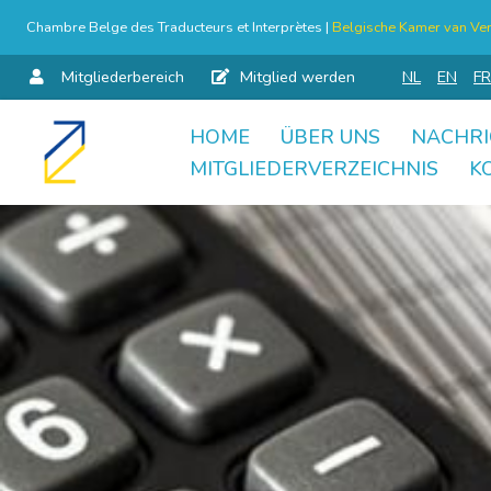
Chambre Belge des Traducteurs et Interprètes |
Belgische Kamer van Ver
Mitgliederbereich
Mitglied werden
NL
EN
FR
HOME
ÜBER UNS
NACHRI
Skip
MITGLIEDERVERZEICHNIS
K
to
content