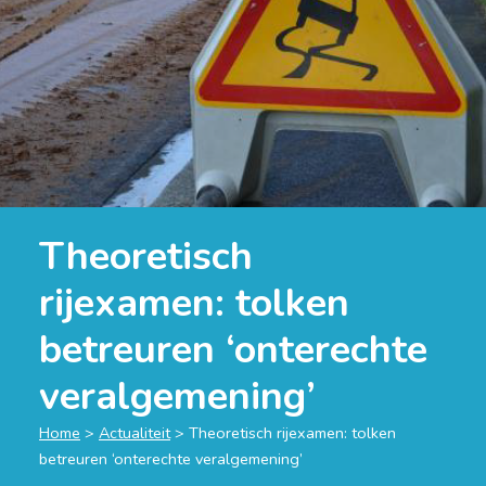
Theoretisch
rijexamen: tolken
betreuren ‘onterechte
veralgemening’
Home
>
Actualiteit
>
Theoretisch rijexamen: tolken
betreuren ‘onterechte veralgemening’