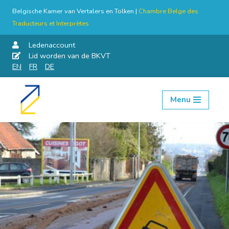
Belgische Kamer van Vertalers en Tolken |
Chambre Belge des
Traducteurs et Interprètes
Ledenaccount
Lid worden van de BKVT
EN
FR
DE
Menu
Skip
to
content