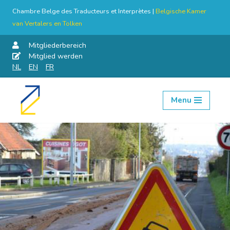
Chambre Belge des Traducteurs et Interprètes |
Belgische Kamer
van Vertalers en Tolken
Mitgliederbereich
Mitglied werden
NL
EN
FR
Menu
Skip
to
content