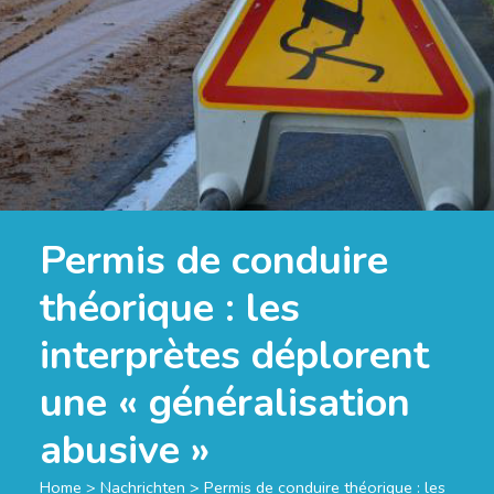
Permis de conduire
théorique : les
interprètes déplorent
une « généralisation
abusive »
Home
>
Nachrichten
>
Permis de conduire théorique : les