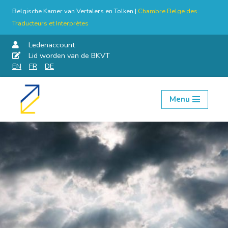
Belgische Kamer van Vertalers en Tolken |
Chambre Belge des
Traducteurs et Interprètes
Ledenaccount
Lid worden van de BKVT
EN
FR
DE
Menu
Skip
to
content