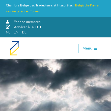
Chambre Belge des Traducteurs et Interprètes |
Belgische Kamer
van Vertalers en Tolken
Espace membres
Adhérer à la CBTI
NL
EN
DE
Menu
Aller
au
contenu