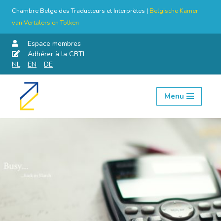
Chambre Belge des Traducteurs et Interprètes |
Belgische Kamer
van Vertalers en Tolken
Espace membres
Adhérer à la CBTI
NL
EN
DE
Menu
Aller
au
contenu