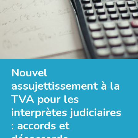
Nouvel
assujettissement à la
TVA pour les
interprètes judiciaires
: accords et