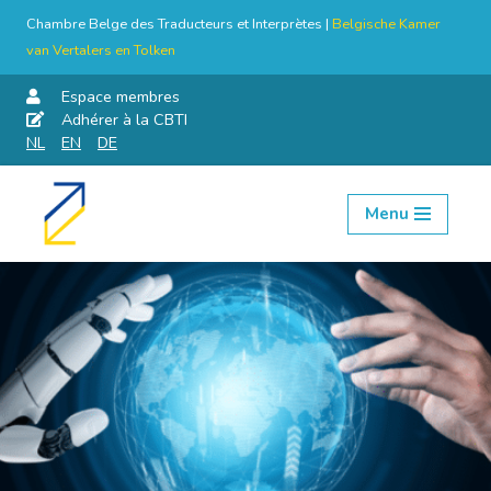
Chambre Belge des Traducteurs et Interprètes |
Belgische Kamer
van Vertalers en Tolken
Espace membres
Adhérer à la CBTI
NL
EN
DE
Menu
Aller
au
contenu