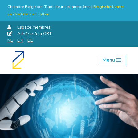
Chambre Belge des Traducteurs et Interprètes |
Belgische Kamer
van Vertalers en Tolken
Espace membres
Adhérer à la CBTI
NL
EN
DE
Menu
Aller
au
contenu