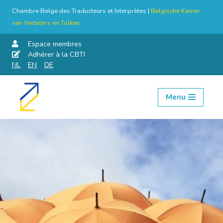
Chambre Belge des Traducteurs et Interprètes |
Belgische Kamer
van Vertalers en Tolken
Espace membres
Adhérer à la CBTI
NL
EN
DE
Menu
Aller
au
contenu