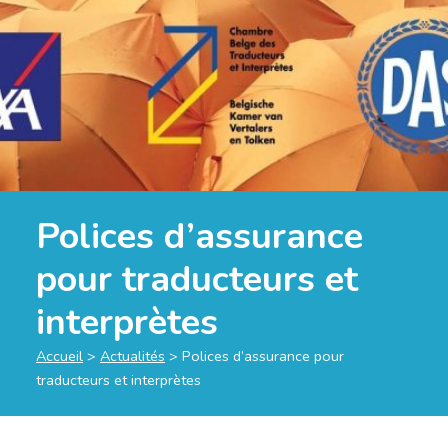
Polices d’assurance
pour traducteurs et
interprètes
Accueil
>
Actualités
>
Polices d’assurance pour
traducteurs et interprètes