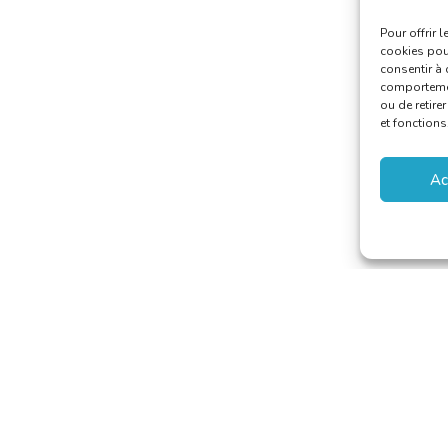
Pour offrir 
cookies pour
consentir à 
comportement
ou de retire
et fonctions
Ac
 van Vertalers en Tolken