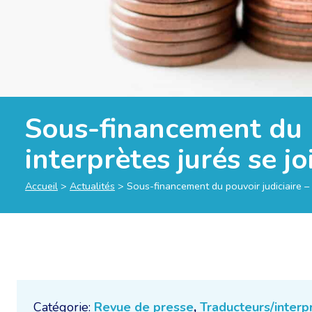
Sous-financement du p
interprètes jurés se j
Accueil
>
Actualités
>
Sous-financement du pouvoir judiciaire – 
Catégorie:
Revue de presse
,
Traducteurs/interp