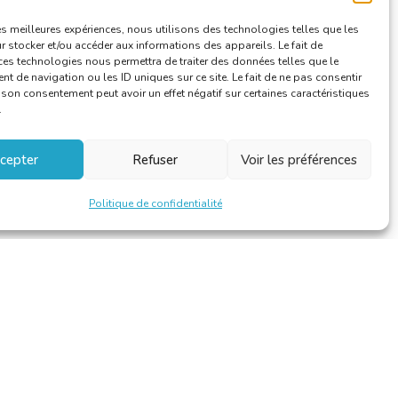
Traducteurs/interprètes jurés
les meilleures expériences, nous utilisons des technologies telles que les
Vie de la CBTI
 stocker et/ou accéder aux informations des appareils. Le fait de
ces technologies nous permettra de traiter des données telles que le
 de navigation ou les ID uniques sur ce site. Le fait de ne pas consentir
r son consentement peut avoir un effet négatif sur certaines caractéristiques
.
cepter
Refuser
Voir les préférences
Politique de confidentialité