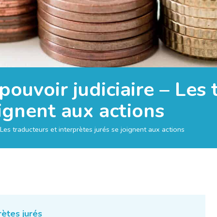
ouvoir judiciaire – Les 
oignent aux actions
Les traducteurs et interprètes jurés se joignent aux actions
rètes jurés