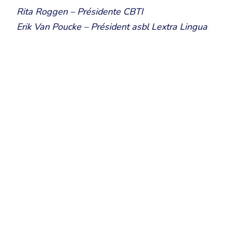
Rita Roggen – Présidente CBTI
Erik Van Poucke – Président asbl Lextra Lingua
Chambre Belge des Traducteurs et Interprètes | Belgische Kamer