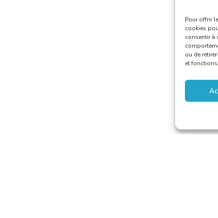
Pour offrir 
cookies pour
consentir à 
comportement
ou de retire
et fonctions
Ac
 van Vertalers en Tolken