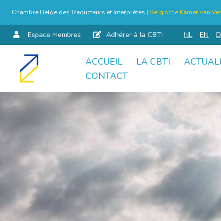
Chambre Belge des Traducteurs et Interprètes |
Belgische Kamer van Ver
Espace membres
Adhérer à la CBTI
NL
EN
D
ACCUEIL
LA CBTI
ACTUAL
Aller
CONTACT
au
contenu