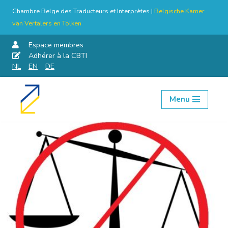
Chambre Belge des Traducteurs et Interprètes |
Belgische Kamer
van Vertalers en Tolken
Espace membres
Adhérer à la CBTI
NL
EN
DE
Menu
Aller
au
contenu