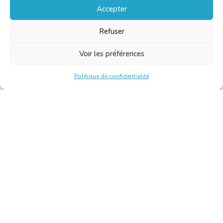
Accepter
Refuser
Voir les préférences
Politique de confidentialité
Chambre Belge des Traducteurs et Interprètes | Belgische
Kamer van Vertalers en Tolken