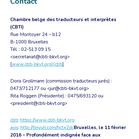
Contact
Chambre belge des traducteurs et interprètes
(CBTI)
Rue Montoyer 24 – b12
B-1000 Bruxelles
Tél. : 02-513 09 15
<secretariat@cbti-bkvt.org>
[
www.cbti-bkvt.org][cbti
]
Doris Grollmann (commission traducteurs jurés) :
0473/712177 ou <jur@cbti-bkvt.org>
Rita Roggen (Présidente) : 0475/693120 ou
<president@cbti-bkvt.org>
cbti
:
https://www.cbti-bkvt.org
avis
:
http://tinyurl.com/hctx2dc
Bruxelles, le 11 février
2016 – Profondément indignée face aux