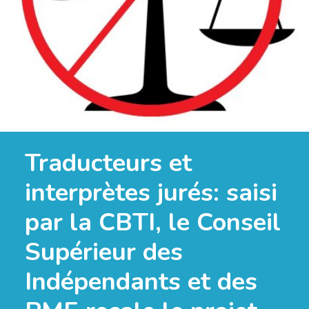
Traducteurs et
interprètes jurés: saisi
par la CBTI, le Conseil
Supérieur des
Indépendants et des