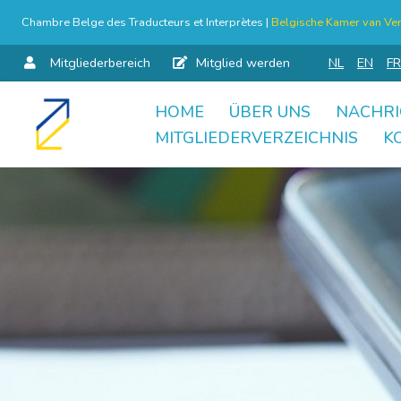
Chambre Belge des Traducteurs et Interprètes |
Belgische Kamer van Ver
Mitgliederbereich
Mitglied werden
NL
EN
FR
HOME
ÜBER UNS
NACHRI
Skip
MITGLIEDERVERZEICHNIS
K
to
content