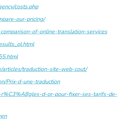
gency/costs.php
pare-our-pricing/
omparison-of-online-translation-services
esults_ol.html
55.html
e/articles/traduction-site-web-cout/
on/Prix-d-une-traduction
-r%C3%A8gles-d-or-pour-fixer-ses-tarifs-de-
ven