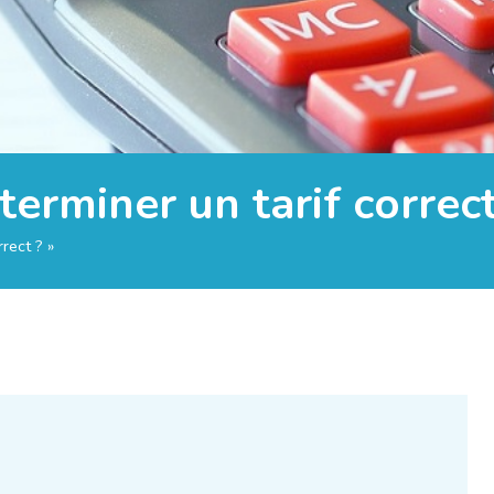
erminer un tarif correct
rect ? »