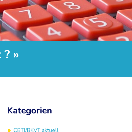
 ? »
Kategorien
CBTI/BKVT aktuell