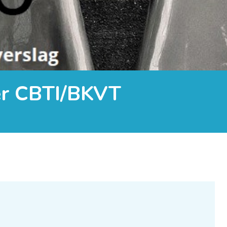
er CBTI/BKVT