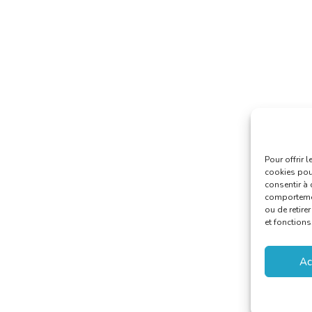
Pour offrir 
cookies pour
consentir à 
comportement
ou de retire
et fonctions
Ac