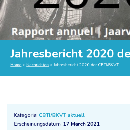
Jahresbericht 2020 d
Home
>
Nachrichten
>
Jahresbericht 2020 der CBTI/BKVT
Kategorie:
CBTI/BKVT aktuell
Erscheinungsdatum:
17 March 2021