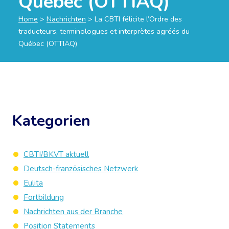
Québec (OTTIAQ)
Home
>
Nachrichten
>
La CBTI félicite l’Ordre des
traducteurs, terminologues et interprètes agréés du
Québec (OTTIAQ)
Kategorien
CBTI/BKVT aktuell
Deutsch-französisches Netzwerk
Eulita
Fortbildung
Nachrichten aus der Branche
Position Statements