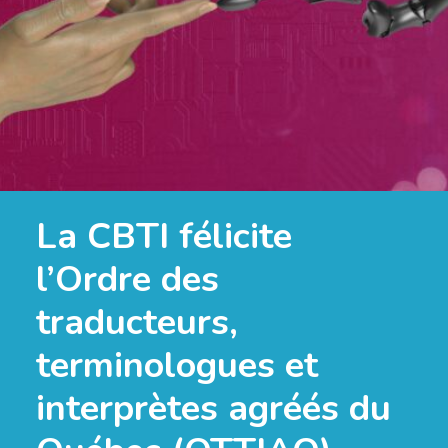
La CBTI félicite
l’Ordre des
traducteurs,
terminologues et
interprètes agréés du