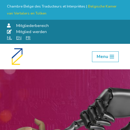
Chambre Belge des Traducteurs et Interprètes |
Belgische Kamer
van Vertalers en Tolken
Mitgliederbereich
Mitglied werden
NL
EN
FR
Menu
Skip
to
content