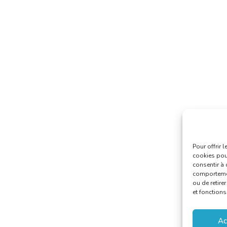
Pour offrir 
cookies pour
consentir à 
comportement
ou de retire
et fonctions
Ac