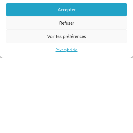
Accepter
Refuser
Voir les préférences
Privacybeleid
Belgische Kamer van Vertalers en Tolken | Chambre Belge
des Traducteurs et Interprètes