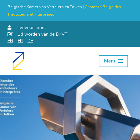
Belgische Kamer van Vertalers en Tolken |
Chambre Belge des
Traducteurs et Interprètes
Ledenaccount
Lid worden van de BKVT
EN
FR
DE
Menu
Skip
to
content