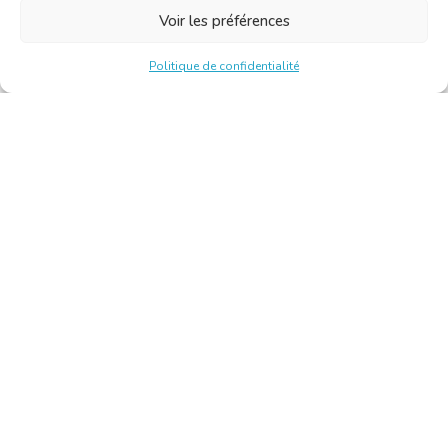
Voir les préférences
Politique de confidentialité
Chambre Belge des Traducteurs et Interprètes | Belgische
Kamer van Vertalers en Tolken
10, bld de l’Empereur 1000 Bruxelles – Tél. : +32 2 513 09
15 –
secretariat@translators.be