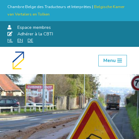
Chambre Belge des Traducteurs et Interprètes |
Belgische Kamer
van Vertalers en Tolken
Espace membres
Adhérer à la CBTI
NL
EN
DE
Menu
Aller
au
contenu