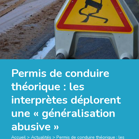
Permis de conduire
théorique : les
interprètes déplorent
une « généralisation
abusive »
Accueil
>
Actualités
>
Permis de conduire théorique : les