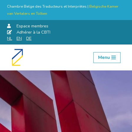
Chambre Belge des Traducteurs et Interprètes |
Belgische Kamer
van Vertalers en Tolken
Espace membres
Adhérer à la CBTI
NL
EN
DE
Menu
Aller
au
contenu