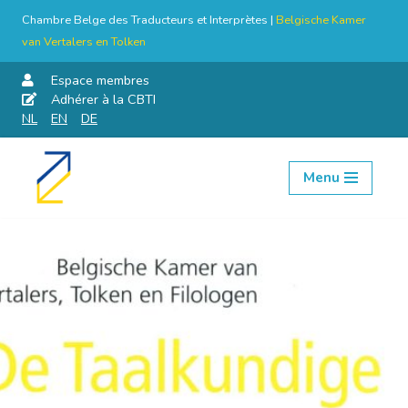
Chambre Belge des Traducteurs et Interprètes |
Belgische Kamer
van Vertalers en Tolken
Espace membres
Adhérer à la CBTI
NL
EN
DE
Menu
Aller
au
contenu