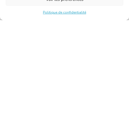
Politique de confidentialité
Chambre Belge des Traducteurs et Interprètes | Belgische
Kamer van Vertalers en Tolken
10, bld de l’Empereur 1000 Bruxelles – Tél. : +32 2 513 09
15 –
secretariat@translators.be