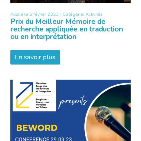
Publié le
5 février 2023 |
Catégorie:
Activités
Prix du Meilleur Mémoire de
recherche appliquée en traduction
ou en interprétation
En savoir plus