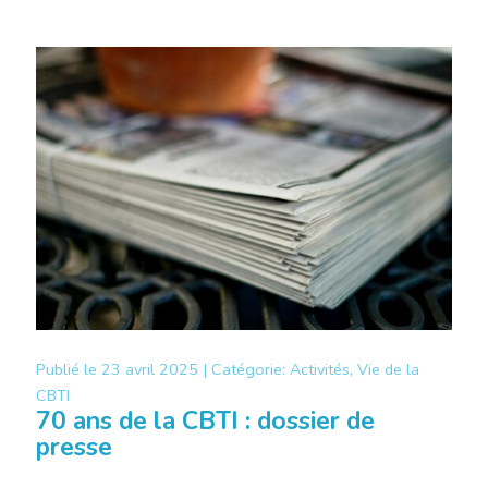
Publié le
23 avril 2025 |
Catégorie:
Activités, Vie de la
CBTI
70 ans de la CBTI : dossier de
presse