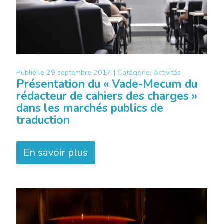
Publié le
29 septembre 2017 |
Catégorie:
Activités
Présentation du « Vade-Mecum du
rédacteur de cahiers des charges »
dans les marchés publics de
traduction
En savoir plus