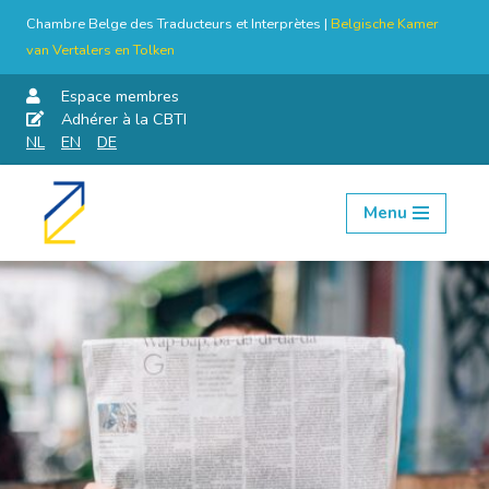
Chambre Belge des Traducteurs et Interprètes |
Belgische Kamer
van Vertalers en Tolken
Espace membres
Adhérer à la CBTI
NL
EN
DE
Menu
Aller
au
contenu