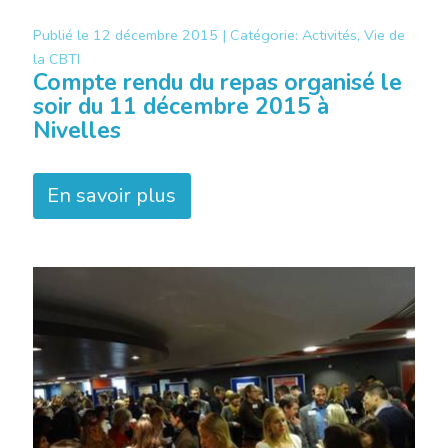
Publié le
12 décembre 2015 |
Catégorie:
Activités, Vie de
la CBTI
Compte rendu du repas organisé le
soir du 11 décembre 2015 à
Nivelles
En savoir plus