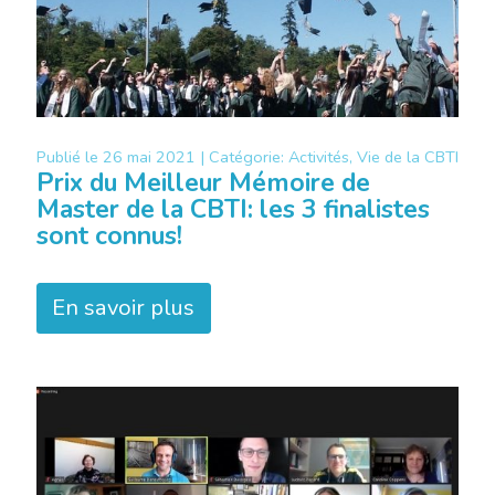
Publié le
26 mai 2021 |
Catégorie:
Activités, Vie de la CBTI
Prix du Meilleur Mémoire de
Master de la CBTI: les 3 finalistes
sont connus!
En savoir plus