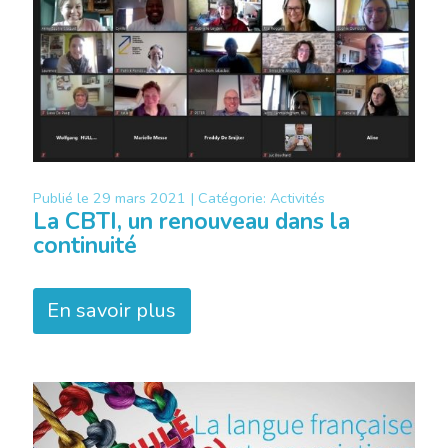
Publié le
29 mars 2021 |
Catégorie:
Activités
La CBTI, un renouveau dans la
continuité
En savoir plus