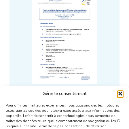
[FR] Procès-verbal de la
Gérer le consentement
réunion du 7 juin 2024 entre
Pour offrir les meilleures expériences, nous utilisons des technologies
le SPF Justice et les
telles que les cookies pour stocker et/ou accéder aux informations des
organisations
appareils. Le fait de consentir à ces technologies nous permettra de
professionnelles
traiter des données telles que le comportement de navigation ou les ID
uniques sur ce site. Le fait de ne pas consentir ou de retirer son
représentant les traducteurs