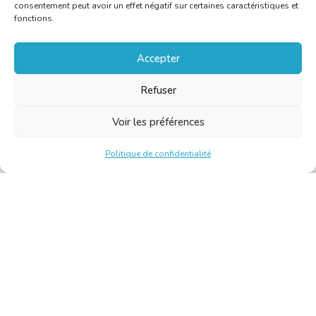
consentement peut avoir un effet négatif sur certaines caractéristiques et
et interprètes jurés
fonctions.
Accepter
En savoir plus
Refuser
Voir les préférences
Politique de confidentialité