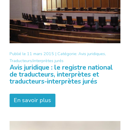
Publié le
11 mars 2015 |
Catégorie:
Avis juridiques,
Traducteurs/interprètes jurés
Avis juridique : le registre national
de traducteurs, interprètes et
traducteurs-interprètes jurés
En savoir plus