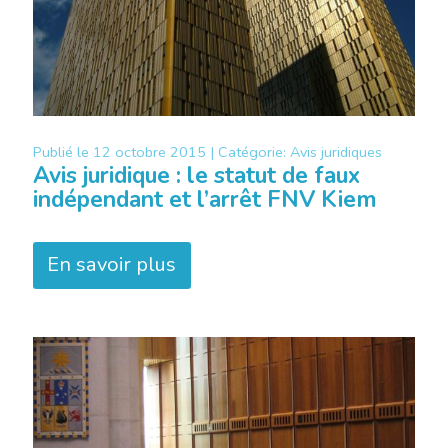
Publié le
12 octobre 2015 |
Catégorie:
Avis juridiques
Avis juridique : le statut de faux
indépendant et l’arrêt FNV Kiem
En savoir plus