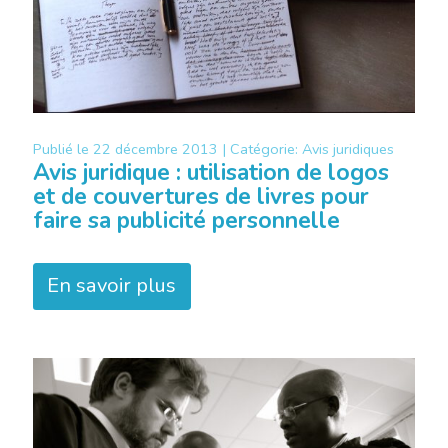
Publié le
22 décembre 2013 |
Catégorie:
Avis juridiques
Avis juridique : utilisation de logos
et de couvertures de livres pour
faire sa publicité personnelle
En savoir plus