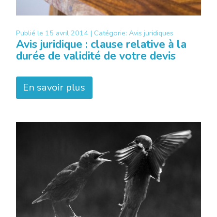
Publié le
15 avril 2014 |
Catégorie:
Avis juridiques
Avis juridique : clause relative à la
durée de validité de votre devis
En savoir plus