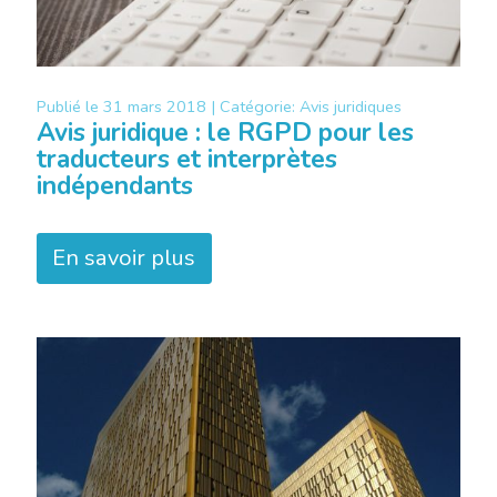
Publié le
31 mars 2018 |
Catégorie:
Avis juridiques
Avis juridique : le RGPD pour les
traducteurs et interprètes
indépendants
En savoir plus