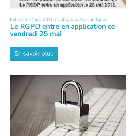
Publié le
24 mai 2018 |
Catégorie:
Avis juridiques
Le RGPD entre en application ce
vendredi 25 mai
En savoir plus