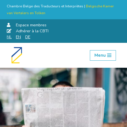
Chambre Belge des Traducteurs et Interprètes |
Belgische Kamer
van Vertalers en Tolken
Espace membres
Adhérer à la CBTI
NL
EN
DE
Menu
Aller
au
contenu