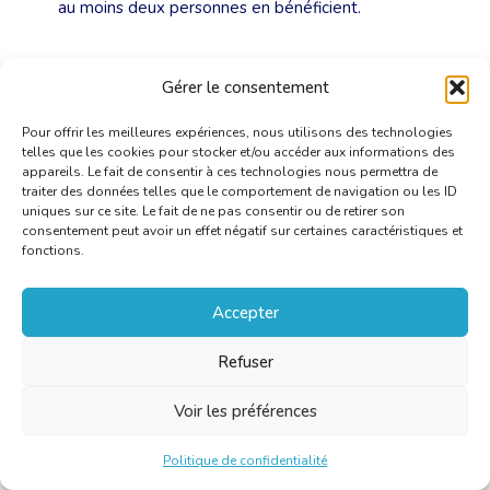
au moins deux personnes en bénéficient.
Tous les autres aménagements dont il avait été
Gérer le consentement
question le 30 septembre étaient dans le projet initial
du printemps, auquel il avait été renoncé pour des
Pour offrir les meilleures expériences, nous utilisons des technologies
raisons d’impossibilité budgétaire. Cela veut dire que
telles que les cookies pour stocker et/ou accéder aux informations des
les chiffres et les dispositions annoncés aux membres
appareils. Le fait de consentir à ces technologies nous permettra de
traiter des données telles que le comportement de navigation ou les ID
TIJ de la CBTI après la réunion du 30 septembre 2022
uniques sur ce site. Le fait de ne pas consentir ou de retirer son
n’ont pas été inscrits dans le projet d’AR Tarifs et, par
consentement peut avoir un effet négatif sur certaines caractéristiques et
conséquent, n’ont même pas été soumis à l’inspection
fonctions.
des Finances.
Accepter
Après avoir entendu que le projet actuel d’AR Tarifs
Refuser
était celui de 2016 avec les trois aménagements cités
plus haut, nous avons dû rappeler notamment que, en
Voir les préférences
l’état, les conditions de week-end et de nuit actuelles
ne s’appliquaient qu’aux interprètes et qu’elles devaient
Politique de confidentialité
également s’appliquer aux traducteurs. Il était donc