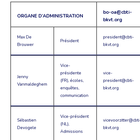
bo-oa@cbti-
ORGANE D’ADMINISTRATION
bkvt.org
Max De
president@cbti-
Président
Brouwer
bkvt.org
Vice-
présidente
vice-
Jenny
(FR), écoles,
president@cbti-
Vanmaldeghem
enquêtes,
bkvt.org
communication
Vice-président
Sébastien
vicevoorzitter@cbti
(NL),
Devogele
bkvt.org
Admissions