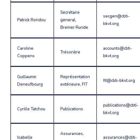
Secrétaire
secgen@cbti-
Patrick Rondou
general,
bkvt.org
Bremer Runde
Caroline
accounts@cbti-
Trésorière
Coppens
bkvt.org
Guillaume
Représentation
fit@cbti-bkvt.org
Deneufbourg
extérieure, FIT
publications@cbti-
Cyrille Tatchou
Publications
bkvt.org
Assurances,
Isabelle
assurances@cbti-