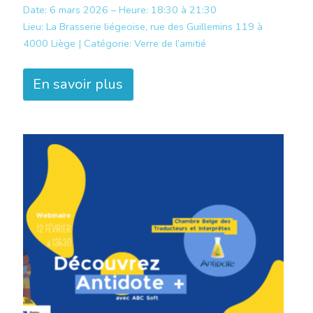
Date: 6 mars 2026 – Heure: 18:30 à 21:30
Lieu:
La Brasserie liégeoise, rue des Guillemins 119 à
4000 Liège |
Catégorie:
Verre de l’amitié
En savoir plus