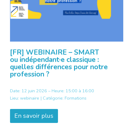
[FR] WEBINAIRE – SMART
ou indépendant·e classique :
quelles différences pour notre
profession ?
Date: 12 juin 2026 – Heure: 15:00 à 16:00
Lieu:
webinaire |
Catégorie:
Formations
En savoir plus