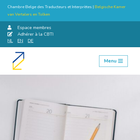
Chambre Belge des Traducteurs et Interprètes |
Belgische Kamer
van Vertalers en Tolken
Espace membres
Adhérer à la CBTI
NL
EN
DE
Menu
Aller
au
contenu