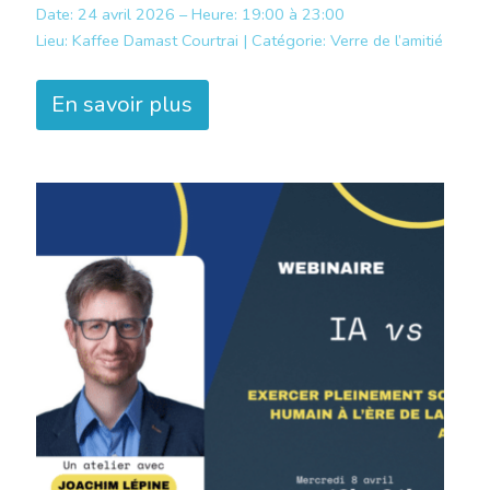
Date: 24 avril 2026 – Heure: 19:00 à 23:00
Lieu:
Kaffee Damast Courtrai |
Catégorie:
Verre de l’amitié
En savoir plus