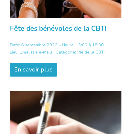
Fête des bénévoles de la CBTI
Date: 6 septembre 2026 – Heure: 13:00 à 18:00
Lieu:
Limal (zie e-mail) |
Catégorie:
Vie de la CBTI
En savoir plus