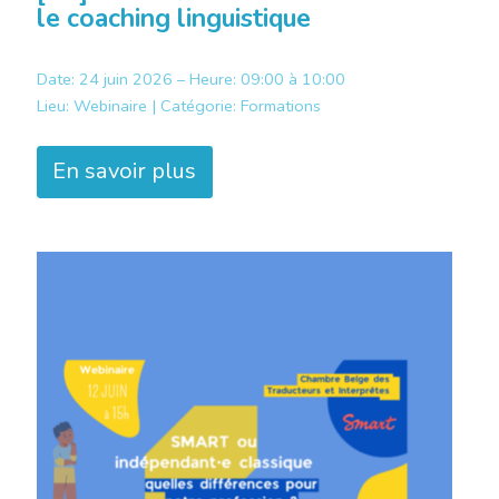
le coaching linguistique
Date: 24 juin 2026 – Heure: 09:00 à 10:00
Lieu:
Webinaire |
Catégorie:
Formations
En savoir plus