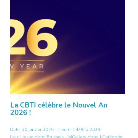
La CBTI célèbre le Nouvel An
2026 !
Date: 30 janvier 2026 – Heure: 14:00 à 23:00
Lieu:
Louise Hotel Brussels – MGallery Hotel |
Catégorie: