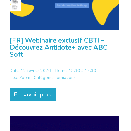
[FR] Webinaire exclusif CBTI –
Découvrez Antidote+ avec ABC
Soft
Date: 12 février 2026 – Heure: 13:30 à 14:30
Lieu:
Zoom |
Catégorie:
Formations
En savoir plus