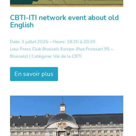
CBTI-ITI network event about old
English
Date: 3 juillet 2026 – Heure: 18:30 à 20:30
Lieu:
Press Club Brussels Europe (Rue Froissart 95 –
Brussels) |
Catégorie:
Vie de la CBTI
En savoir plus